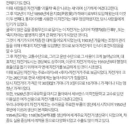
전해지기도 한다.
이때 사람들은 자전거를 '괴물차' 혹은 '나르는 새' 라며 신기하게 여겼다고한다.
그 후 약2년이 지난 1898년에 윤치호(尹致昊)가 하와이로부터 도입해 왔는데 이것
이 두 번째다. 통 타이어를 사용한 이 자전거는 매우 엉성하였지만, 당시 사람들에게
인기가 있었다.
굴곡이 많은 길을 종횡무진으로 달리는 이 자전거는 심지어 '자행차(自行車)' , 또는
'축지차'라는 별명까지 생겨 큰 화젯거리가 되었던 것이다.
그것이 계기가 되어 차츰 한 대씩 들어오게 되었는데, 1903년 가을에는 조정의 관리
들을 위해 1백대의 자전거를 도입했던 것으로 보아 자전거의 인식이 호전되었음을
알 수 있다.
그 후 자전거는 교통수단으로, 그리고 운반 수단으로 그 사용이 크게 늘어났으며, 대
표적인 자전거도시는 경상북도 상주이며, 이곳의 자전거 역사는 1910년부터 행정의
효율성을 돕기 위하여 각 면에 자전거를 보급하게 된 것이 시초였다.
이때 보급된 자전거는 주로<라지>와 <후지>자전거가 주로 보급되었다. 자전거의 크
기는 28인치로 한국 사람에게는 높아서 타기가 힘들었다.
당시 자전거의 가격은 약 30원(쌀1가마니가 3원이므로 10가마니 가격)이나 되는 엄
청난 가격이었다.
또한, 1928년경 미국유학을 마치고 돌아와서 세브란스 의학전문학교 교수로 있던
이용설은 여가 선용으로 자전거를 타고 다녔다고한다.
우리나라에서의 자전거 제조는 수리용을 주로한 부품의 생산에서 시작되어 1950년
후반에 이르러 생산이 본격화되었다.
1994년도에는 118만6천4백대를 생산하여 세계주요 자전거 생산국이 되었으며, 차
종도 실용 중심에서 레저용 등으로 다양화 되었고 수출도 많이 하고 있다.