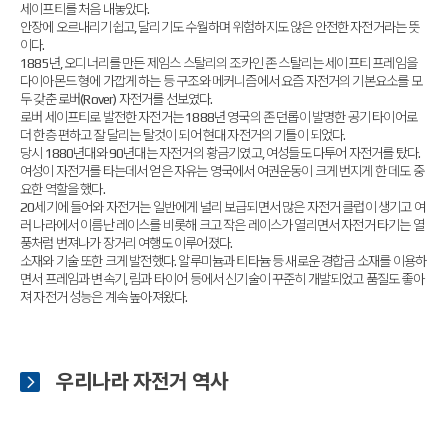
세이프티를 처음 내놓았다.
안장에 오르내리기쉽고, 달리기도 수월하며 위험하지도 않은 안전한 자전거라는 뜻
이다.
1885년, 오디너리를 만든 제임스 스탈리의 조카인 존 스탈리는 세이프티 프레임을
다이아몬드 형에 가깝게 하는 등 구조와 메커니즘에서 요즘 자전거의 기본요소를 모
두 갖춘 로버(Rover) 자전거를 선보였다.
로버 세이프티로 발전한 자전거는 1888년 영국의 존 던롭이 발명한 공기 타이어로
더 한층 편하고 잘 달리는 탈것이 되어 현대 자전거의 기틀이 되었다.
당시 1880년대와 90년대는 자전거의 황금기였고, 여성들도 다투어 자전거를 탔다.
여성이 자전거를 타는데서 얻은 자유는 영국에서 여권운동이 크게 번지게 한 데도 중
요한 역할을 했다.
20세기에 들어와 자전거는 일반에게 널리 보급되면서 많은 자전거 클럽이 생기고 여
러 나라에서 이름난 레이스를 비롯해 크고 작은 레이스가 열리면서 자전거 타기는 열
풍처럼 번져나가 장거리 여행도 이루어졌다.
소재와 기술 또한 크게 발전했다. 알루미늄과 티타늄 등 새로운 경합금 소재를 이용하
면서 프레임과 변속기, 림과 타이어 등에서 신기술이 꾸준히 개발되었고 품질도 좋아
져 자전거 성능은 계속 높아져왔다.
우리나라 자전거 역사