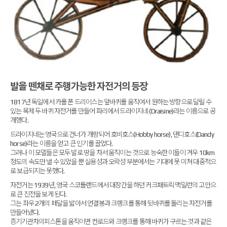
발을 뗀채로 주행가능한 자전거의 등장
1817년 독일에서 카를 폰 드리이스는 앞바퀴를 움직여서 원하는 방향으로 달릴 수
있는 목제 두 바퀴 자전거를 만들어 파리에서 드라이지네 (Draisine)라는 이름으로 공
개했다.
드라이지네는 영국으로 건너가 개량되어 호비호스(Hobby horse), 댄디호스(Dandy
horse)라는 이름을 얻고 큰 인기를 끌었다.
그러나 이 모델들은 모두 발로 땅을 차서 움직이는 것으로 능숙한 이들이 겨우 10km
정도의 속도만 낼 수 있었을 뿐 실용성과 오락성 부분에서는 기대에 못 미쳐 대중적으
로 보급되지는 못했다.
자전거는 1939년, 영국 스코틀랜드에서 대장간을 하던 커크패트릭 맥밀런의 고안으
로 큰 진전을 보게 된다.
그는 좌우 2개의 페달을 밟아서 연결봉과 크랭크를 통해 뒷바퀴를 돌리는 자전거를
만들어냈다.
증기기관차의피스톤을 움직이면 컨로드와 크랭크를 통해 바퀴가 구르는 것과 같은