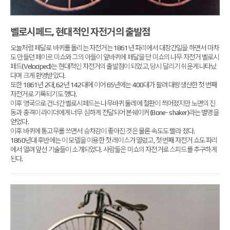
벨로시페드, 현대적인 자전거의 출발점
오늘처럼 페달로 바퀴를 돌리는 자전거는 1861년 파리에서 대장간일을 하면서 마차
도 만들던 페이르 미쇼와 그의 아들이 앞바퀴에 페달을 단 미쇼의 나무 자전거 벨로시
페드(Velociped)는 현대적인 자전거의 출발점이 되었고, 당시 달리기 쉬운게 나타났
다며 크게 환영받았다.
또한 1861년 2대, 62년 142대에 이어 65년에는 400대가 팔려 대량생산한 첫 번째
자전거로 기록되기도 했다.
이후 영국으로 건너간 벨로시페드는 나무바퀴 둘레에 철판이 씌어졌지만 노면의 진
동과 충격이 라이더에게 너무 심하게 전달되어 본쉐이커 (Bone- shaker)라는 별명을
얻었다.
이후 바퀴에 통고무를 쓰면서 승차감이 좋아진 것은 물론 속도도 빨라 졌다.
1860년대 후반에는 이 모델을 이용한 첫 레이스가 열렸고, 첫 번째 자전거 쇼도 파리
에서 열려 앞선 기술들이 소개되었다. 사람들은 미쇼의 자전거로 스피드를 추구하게
된다.